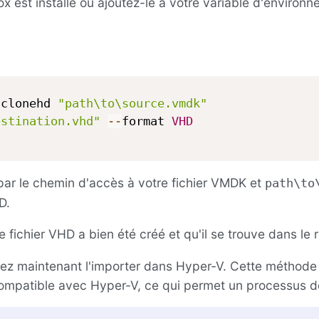
Box est installé ou ajoutez-le à votre variable d'enviro
 clonehd 
"path\to\source.vmdk"
estination.vhd"
--
format 
VHD
ar le chemin d'accès à votre fichier VMDK et
path\to
D.
 fichier VHD a bien été créé et qu'il se trouve dans le r
vez maintenant l'importer dans Hyper-V. Cette méthode g
compatible avec Hyper-V, ce qui permet un processus de