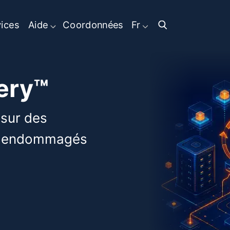
ices
Aide
Coordonnées
Fr
ery™
sur des
K endommagés