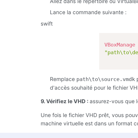
Allez dans le répertoire où Virtual
Lance la commande suivante :
swift
VBoxManage
"path\to\d
Remplace
p
path\to\source.vmdk
d'accès souhaité pour le fichier VH
9. Vérifiez le VHD :
assurez-vous que le
Une fois le fichier VHD prêt, vous pou
machine virtuelle est dans un format 