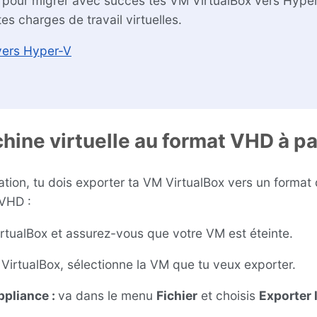
s pour migrer avec succès tes VM VirtualBox vers Hyper
tes charges de travail virtuelles.
vers Hyper-V
chine virtuelle au format VHD à pa
ion, tu dois exporter ta VM VirtualBox vers un format
 VHD :
irtualBox et assurez-vous que votre VM est éteinte.
 VirtualBox, sélectionne la VM que tu veux exporter.
ppliance :
va dans le menu
Fichier
et choisis
Exporter l