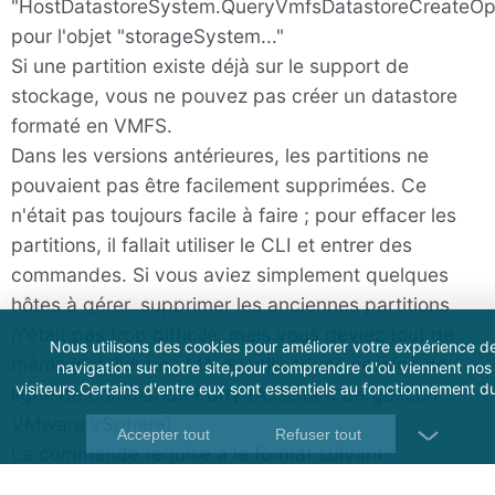
"HostDatastoreSystem.QueryVmfsDatastoreCreateOp
pour l'objet "storageSystem..."
Si une partition existe déjà sur le support de
stockage, vous ne pouvez pas créer un datastore
formaté en VMFS.
Dans les versions antérieures, les partitions ne
pouvaient pas être facilement supprimées. Ce
n'était pas toujours facile à faire ; pour effacer les
partitions, il fallait utiliser le CLI et entrer des
commandes. Si vous aviez simplement quelques
hôtes à gérer, supprimer les anciennes partitions
n'était pas trop difficile, mais vous deviez tout de
Nous utilisons des cookies pour améliorer votre expérience d
même installer un vMA ou utiliser une session de
navigation sur notre site,pour comprendre d'où viennent nos
visiteurs.Certains d'entre eux sont essentiels au fonctionnement du
ligne de commande Putty (Assistant de gestion
VMware vSphere).
Accepter tout
Refuser tout
La commande requise a le format suivant :
partedUtil delete