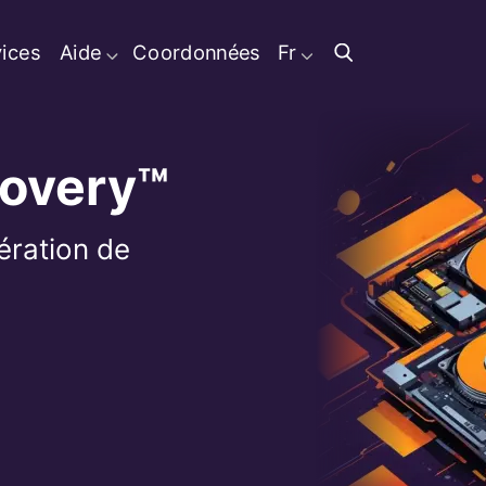
ices
Aide
Coordonnées
Fr
covery™
ération de